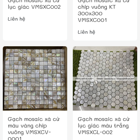
Gạch mosaic xà cừ
Gạch mosaic xà cừ
lục giác VMSXC002
chip vuông KT
300x300
Liên hệ
VMSXC001
Liên hệ
Gạch mosaic xà cừ
Gạch mosaic xà cừ
màu vàng chip
lục giác màu trắng
vuông VMSXCV-
VMSXCL-002
0001