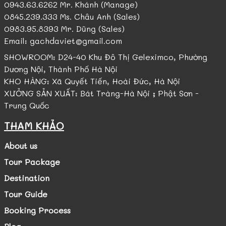
0943.63.6262 Mr. Khánh (Manage)
0845.239.333 Ms. Châu Anh (Sales)
0983.95.8393 Mr. Dũng (Sales)
Email: gachdaviet@gmail.com
SHOWROOM: D24-40 Khu Đô Thị Geleximco, Phường
Dương Nội, Thành Phố Hà Nội
KHO HÀNG: Xã Quyết Tiến, Hoài Đức, Hà Nội
XƯỞNG SẢN XUẤT: Bát Tràng-Hà Nội ; Phật Sơn -
Trung Quốc
THAM KHẢO
About us
Tour Package
Destination
Tour Guide
Booking Process