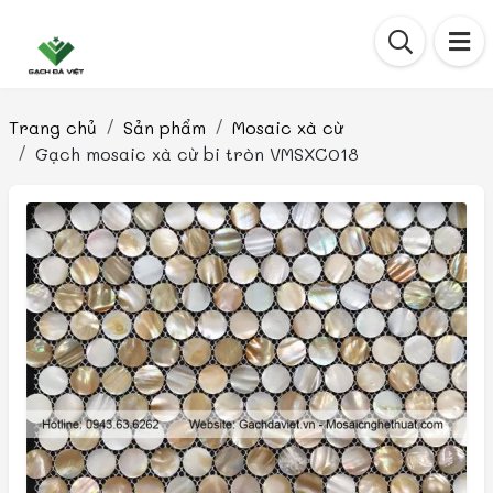
Trang chủ
Sản phẩm
Mosaic xà cừ
Gạch mosaic xà cừ bi tròn VMSXC018