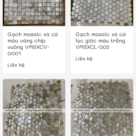
Gạch mosaic xà cừ
Gạch mosaic xà cừ
màu vàng chip
lục giác màu trắng
vuông VMSXCV-
VMSXCL-002
0001
Liên hệ
Liên hệ