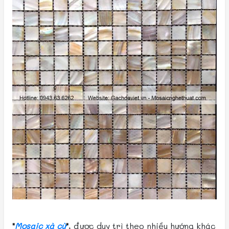
"
Mosaic xà cừ
"
, được duy trì theo nhiều hướng khác