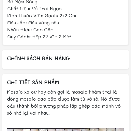
Bề Mặt: Bóng
Chất Liệu: Vỏ Trai Ngọc
Kích Thước Viên Gạch: 2x2 Cm
Màu sắc: Màu vàng nâu
Nhãn Hiệu: Cao Cấp
Quy Cách: Hộp 22 Vĩ - 2 Mét
CHÍNH SÁCH BÁN HÀNG
CHI TIẾT SẢN PHẨM
Mosaic xà cừ hay còn gọi là mosaic khảm trai là
dòng mosaic cao cấp được làm từ vỏ sò. Nó được
cấu thành bởi phương pháp lắp ghép các mảnh vỏ
sò nhỏ lại với nhau.