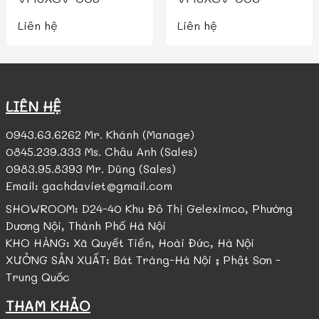
Liên hệ
Liên hệ
LIÊN HỆ
0943.63.6262 Mr. Khánh (Manage)
0845.239.333 Ms. Châu Anh (Sales)
0983.95.8393 Mr. Dũng (Sales)
Email: gachdaviet@gmail.com
SHOWROOM: D24-40 Khu Đô Thị Geleximco, Phường
Dương Nội, Thành Phố Hà Nội
KHO HÀNG: Xã Quyết Tiến, Hoài Đức, Hà Nội
XƯỞNG SẢN XUẤT: Bát Tràng-Hà Nội ; Phật Sơn -
Trung Quốc
THAM KHẢO