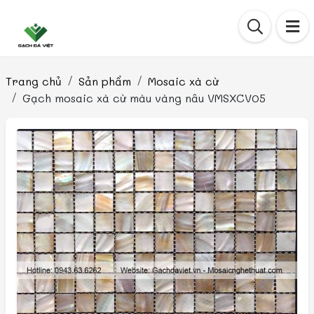
Trang chủ
Sản phẩm
Mosaic xà cừ
Gạch mosaic xà cừ màu vàng nâu VMSXCV05