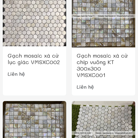
Gạch mosaic xà cừ
Gạch mosaic xà cừ
lục giác VMSXC002
chip vuông KT
300x300
Liên hệ
VMSXC001
Liên hệ