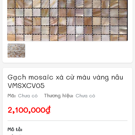
Gạch mosaic xà cừ màu vàng nâu
VMSXCV05
Mã:
Chưa có
Thương hiệu:
Chưa có
2,100,000₫
Mô tả: