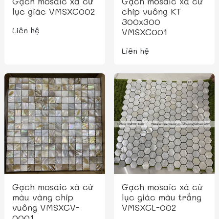
Gạch mosaic xà cừ
Gạch mosaic xà cừ
lục giác VMSXC002
chip vuông KT
300x300
Liên hệ
VMSXC001
Liên hệ
Gạch mosaic xà cừ
Gạch mosaic xà cừ
màu vàng chip
lục giác màu trắng
vuông VMSXCV-
VMSXCL-002
0001