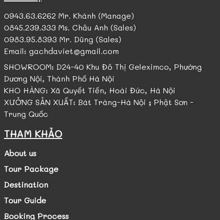
0943.63.6262 Mr. Khánh (Manage)
0845.239.333 Ms. Châu Anh (Sales)
0983.95.8393 Mr. Dũng (Sales)
Email: gachdaviet@gmail.com
SHOWROOM: D24-40 Khu Đô Thị Geleximco, Phường
Dương Nội, Thành Phố Hà Nội
KHO HÀNG: Xã Quyết Tiến, Hoài Đức, Hà Nội
XƯỞNG SẢN XUẤT: Bát Tràng-Hà Nội ; Phật Sơn -
Trung Quốc
THAM KHẢO
About us
Tour Package
Destination
Tour Guide
Booking Process