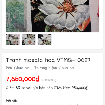
Tranh mosaic hoa VTMSH-0027
Mã:
Chưa có
Thương hiệu:
Chưa có
7,850,000₫
8,600,000₫
Giảm
8%
so với giá bán gốc
(Tiết kiệm
750,000₫
)
Mô tả: