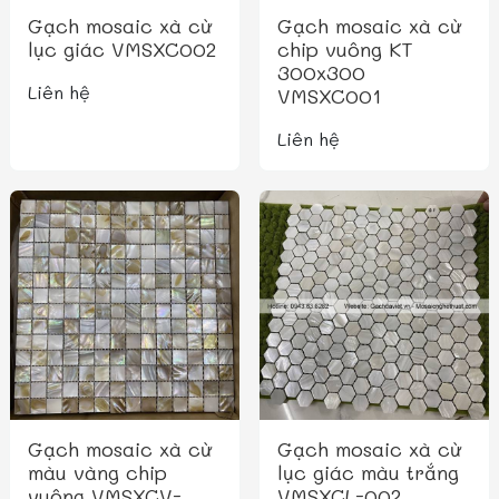
Gạch mosaic xà cừ
Gạch mosaic xà cừ
lục giác VMSXC002
chip vuông KT
300x300
Liên hệ
VMSXC001
Liên hệ
Gạch mosaic xà cừ
Gạch mosaic xà cừ
màu vàng chip
lục giác màu trắng
vuông VMSXCV-
VMSXCL-002