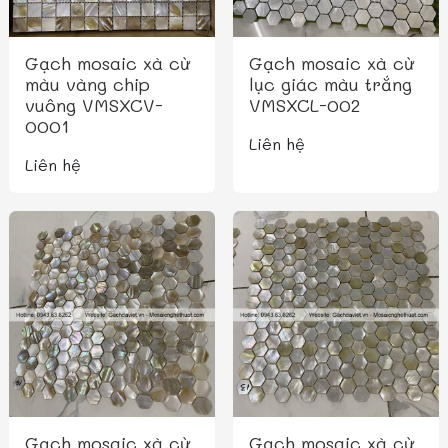
Gạch mosaic xà cừ
Gạch mosaic xà cừ
màu vàng chip
lục giác màu trắng
vuông VMSXCV-
VMSXCL-002
0001
Liên hệ
Liên hệ
Gạch mosaic xà cừ
Gạch mosaic xà cừ