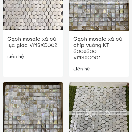
Gạch mosaic xà cừ
Gạch mosaic xà cừ
lục giác VMSXC002
chip vuông KT
300x300
Liên hệ
VMSXC001
Liên hệ