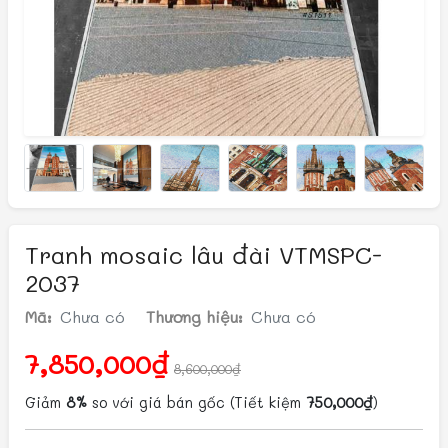
Tranh mosaic lâu đài VTMSPC-
2037
Mã:
Chưa có
Thương hiệu:
Chưa có
7,850,000₫
8,600,000₫
Giảm
8%
so với giá bán gốc
(Tiết kiệm
750,000₫
)