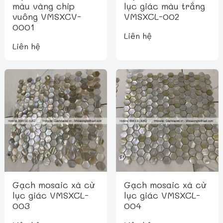
màu vàng chip
lục giác màu trắng
vuông VMSXCV-
VMSXCL-002
0001
Liên hệ
Liên hệ
Gạch mosaic xà cừ
Gạch mosaic xà cừ
lục giác VMSXCL-
lục giác VMSXCL-
003
004