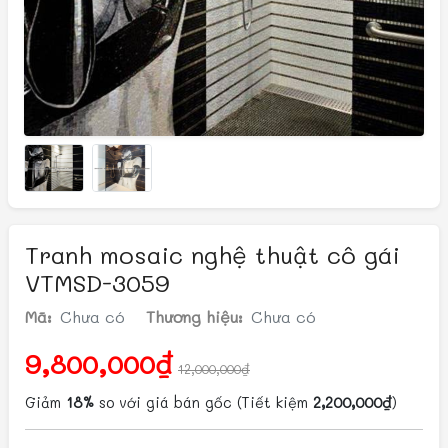
Tranh mosaic nghệ thuật cô gái
VTMSD-3059
Mã:
Chưa có
Thương hiệu:
Chưa có
9,800,000₫
12,000,000₫
Giảm
18%
so với giá bán gốc
(Tiết kiệm
2,200,000₫
)