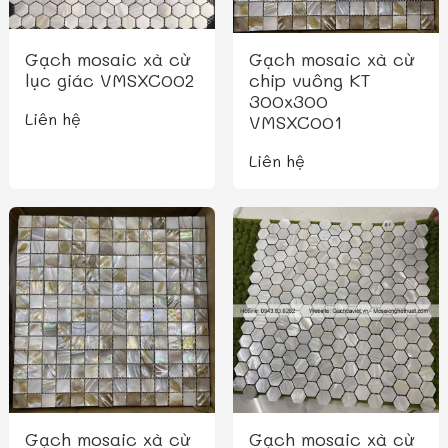
Gạch mosaic xà cừ
Gạch mosaic xà cừ
lục giác VMSXC002
chip vuông KT
300x300
Liên hệ
VMSXC001
Liên hệ
Gạch mosaic xà cừ
Gạch mosaic xà cừ