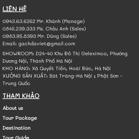
LIÊN HỆ
0943.63.6262 Mr. Khánh (Manage)
0845.239.333 Ms. Châu Anh (Sales)
0983.95.8393 Mr. Dũng (Sales)
Email: gachdaviet@gmail.com
SHOWROOM: D24-40 Khu Đô Thị Geleximco, Phường
Dương Nội, Thành Phố Hà Nội
KHO HÀNG: Xã Quyết Tiến, Hoài Đức, Hà Nội
XƯỞNG SẢN XUẤT: Bát Tràng-Hà Nội ; Phật Sơn -
Trung Quốc
THAM KHẢO
About us
Tour Package
Destination
Tour Guide