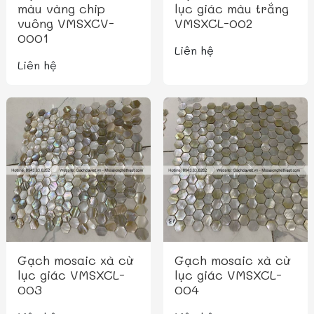
màu vàng chip
lục giác màu trắng
vuông VMSXCV-
VMSXCL-002
0001
Liên hệ
Liên hệ
Gạch mosaic xà cừ
Gạch mosaic xà cừ
lục giác VMSXCL-
lục giác VMSXCL-
003
004