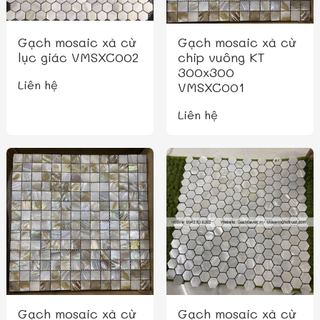
Gạch mosaic xà cừ
Gạch mosaic xà cừ
lục giác VMSXC002
chip vuông KT
300x300
Liên hệ
VMSXC001
Liên hệ
Gạch mosaic xà cừ
Gạch mosaic xà cừ