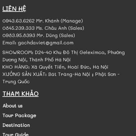
LIÊN HỆ
0943.63.6262 Mr. Khánh (Manage)
0845.239.333 Ms. Châu Anh (Sales)
0983.95.8393 Mr. Dũng (Sales)
Email: gachdaviet@gmail.com
SHOWROOM: D24-40 Khu Đô Thị Geleximco, Phường
Dương Nội, Thành Phố Hà Nội
KHO HÀNG: Xã Quyết Tiến, Hoài Đức, Hà Nội
XƯỞNG SẢN XUẤT: Bát Tràng-Hà Nội ; Phật Sơn -
Trung Quốc
THAM KHẢO
About us
Tour Package
Destination
Tour Guide