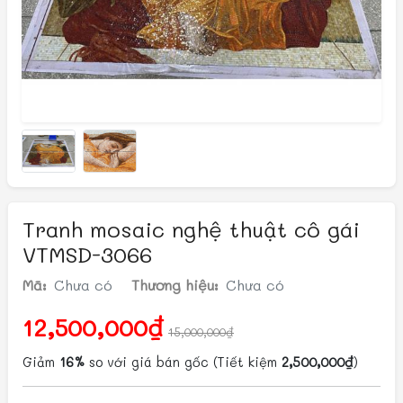
Tranh mosaic nghệ thuật cô gái
VTMSD-3066
Mã:
Chưa có
Thương hiệu:
Chưa có
12,500,000₫
15,000,000₫
Giảm
16%
so với giá bán gốc
(Tiết kiệm
2,500,000₫
)