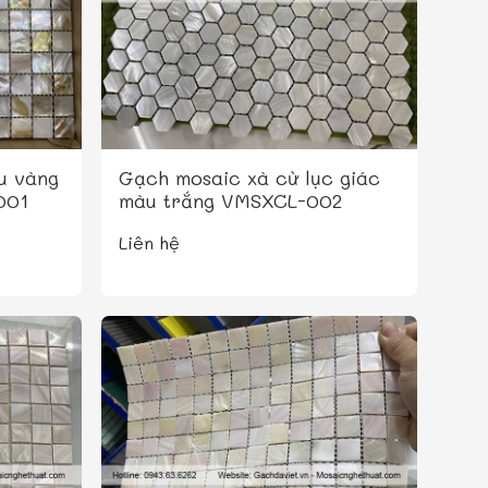
u vàng
Gạch mosaic xà cừ lục giác
001
màu trắng VMSXCL-002
Liên hệ