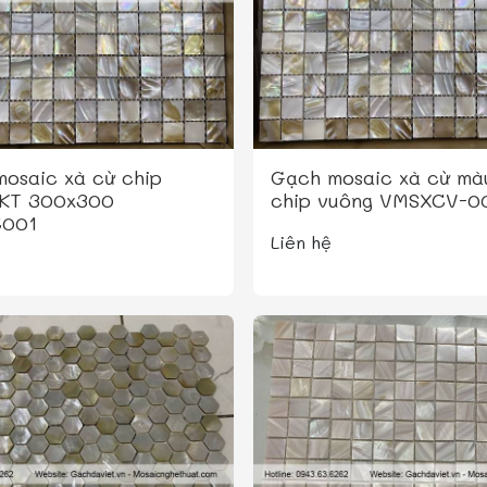
osaic xà cừ chip
Gạch mosaic xà cừ mà
 KT 300x300
chip vuông VMSXCV-0
001
Liên hệ