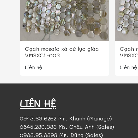
Gạch mosaic xà cừ lục giác
Gạch m
VMSXCL-003
VMSXC
Liên hệ
Liên hệ
LIÊN HỆ
0943.63.6262 Mr. Khánh (Manage)
0845.239.333 Ms. Châu Anh (Sales)
0983.95.8393 Mr. Dũng (Sales)