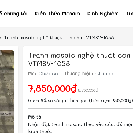
ề chúng tôi
Kiến Thức Mosaic
Kinh Nghiệm
Ti
Tranh mosaic nghệ thuật con chim VTMSV-1058
Tranh mosaic nghệ thuật con
VTMSV-1058
Mã:
Chưa có
Thương hiệu:
Chưa có
7,850,000₫
8,600,000₫
Giảm
8%
so với giá bán gốc
(Tiết kiệm
750,000₫
)
Mô tả:
Nhận đặt tranh mosaic theo yêu cầu, đủ mọi 
kích thước.