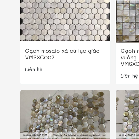
Gạch mosaic xà cừ lục giác
Gạch m
VMSXC002
vuông
VMSXC
Liên hệ
Liên hệ