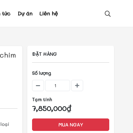
n tức
Dự án
Liên hệ
 chim
ĐẶT HÀNG
Số lượng
Tạm tính
7,850,000₫
loại
MUA NGAY