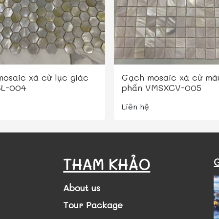
osaic xà cừ lục giác
Gạch mosaic xà cừ mà
L-004
phấn VMSXCV-005
Liên hệ
THAM KHẢO
About us
Tour Package