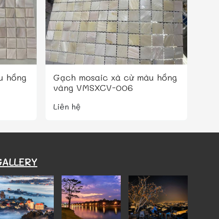
u hồng
Gạch mosaic xà cừ màu hồng
vàng VMSXCV-006
Liên hệ
GALLERY