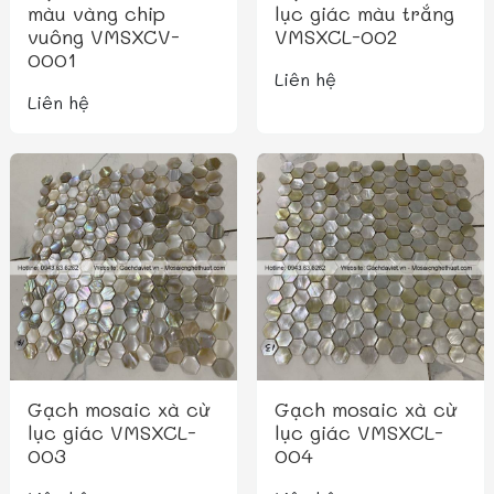
màu vàng chip
lục giác màu trắng
vuông VMSXCV-
VMSXCL-002
0001
Liên hệ
Liên hệ
Gạch mosaic xà cừ
Gạch mosaic xà cừ
lục giác VMSXCL-
lục giác VMSXCL-
003
004