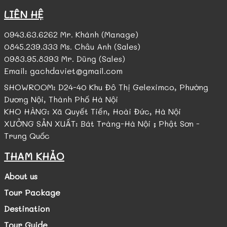
LIÊN HỆ
0943.63.6262 Mr. Khánh (Manage)
0845.239.333 Ms. Châu Anh (Sales)
0983.95.8393 Mr. Dũng (Sales)
Email: gachdaviet@gmail.com
SHOWROOM: D24-40 Khu Đô Thị Geleximco, Phường
Dương Nội, Thành Phố Hà Nội
KHO HÀNG: Xã Quyết Tiến, Hoài Đức, Hà Nội
XƯỞNG SẢN XUẤT: Bát Tràng-Hà Nội ; Phật Sơn -
Trung Quốc
THAM KHẢO
About us
Tour Package
Destination
Tour Guide