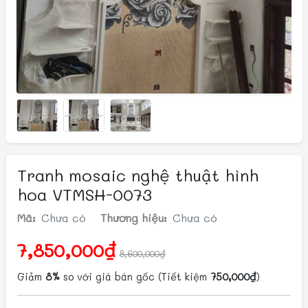
Tranh mosaic nghệ thuật hình
hoa VTMSH-0073
Mã:
Chưa có
Thương hiệu:
Chưa có
7,850,000₫
8,600,000₫
Giảm
8%
so với giá bán gốc
(Tiết kiệm
750,000₫
)