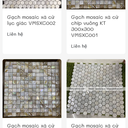
Gạch mosaic xà cừ
Gạch mosaic xà cừ
lục giác VMSXC002
chip vuông KT
300x300
Liên hệ
VMSXC001
Liên hệ
Gạch mosaic xà cừ
Gạch mosaic xà cừ