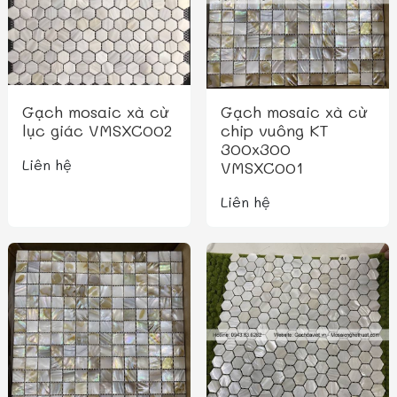
Gạch mosaic xà cừ
Gạch mosaic xà cừ
lục giác VMSXC002
chip vuông KT
300x300
Liên hệ
VMSXC001
Liên hệ