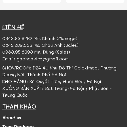
LIÊN HỆ
0943.63.6262 Mr. Khánh (Manage)
0845.239.333 Ms. Châu Anh (Sales)
0983.95.8393 Mr. Dũng (Sales)
Email: gachdaviet@gmail.com
SHOWROOM: D24-40 Khu Đô Thị Geleximco, Phường
Dương Nội, Thành Phố Hà Nội
KHO HÀNG: Xã Quyết Tiến, Hoài Đức, Hà Nội
XƯỞNG SẢN XUẤT: Bát Tràng-Hà Nội ; Phật Sơn -
Trung Quốc
THAM KHẢO
About us
Tour Package