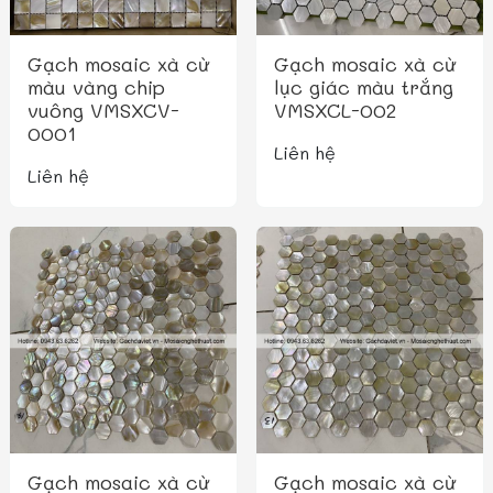
Gạch mosaic xà cừ
Gạch mosaic xà cừ
màu vàng chip
lục giác màu trắng
vuông VMSXCV-
VMSXCL-002
0001
Liên hệ
Liên hệ
Gạch mosaic xà cừ
Gạch mosaic xà cừ