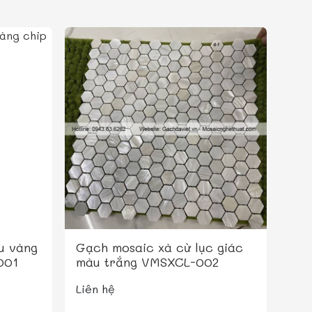
u vàng
Gạch mosaic xà cừ lục giác
001
màu trắng VMSXCL-002
Liên hệ