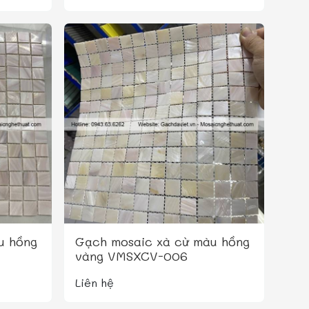
u hồng
Gạch mosaic xà cừ màu hồng
vàng VMSXCV-006
Liên hệ