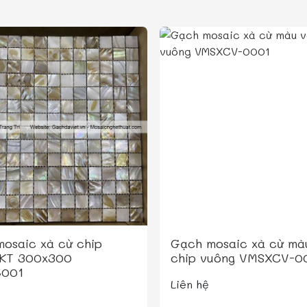
osaic xà cừ chip
Gạch mosaic xà cừ mà
 KT 300x300
chip vuông VMSXCV-0
001
Liên hệ