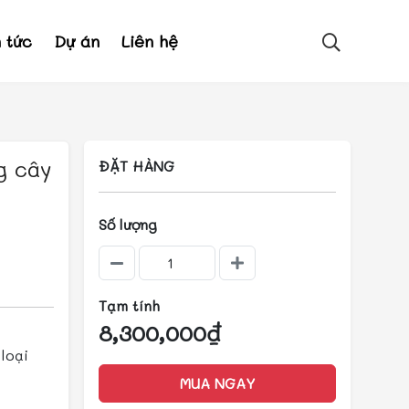
n tức
Dự án
Liên hệ
g cây
ĐẶT HÀNG
Số lượng
Tạm tính
8,300,000₫
loại
MUA NGAY