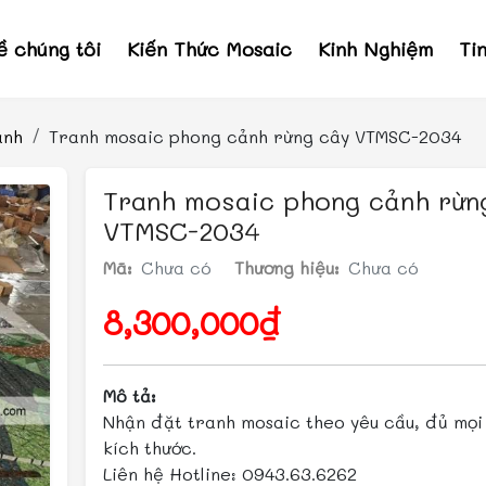
ề chúng tôi
Kiến Thức Mosaic
Kinh Nghiệm
Ti
ảnh
Tranh mosaic phong cảnh rừng cây VTMSC-2034
Tranh mosaic phong cảnh rừn
VTMSC-2034
Mã:
Chưa có
Thương hiệu:
Chưa có
8,300,000₫
Mô tả:
Nhận đặt tranh mosaic theo yêu cầu, đủ mọi 
kích thước.
Liên hệ Hotline: 0943.63.6262