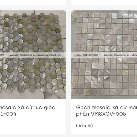
osaic xà cừ lục giác
Gạch mosaic xà cừ mà
L-004
phấn VMSXCV-005
Liên hệ