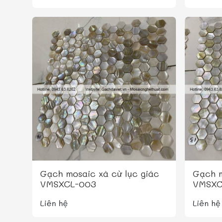
Gạch mosaic xà cừ lục giác
Gạch m
VMSXCL-003
VMSXC
Liên hệ
Liên hệ