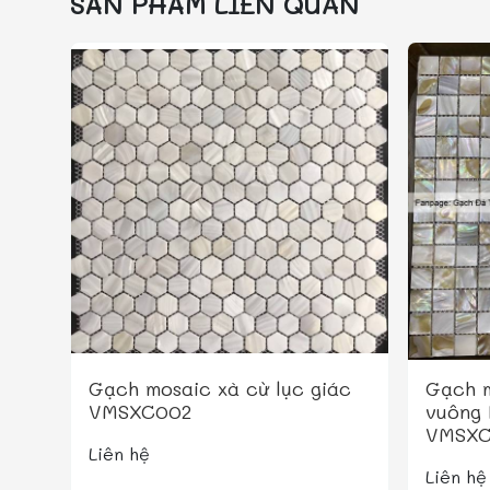
SẢN PHẨM LIÊN QUAN
Gạch mosaic xà cừ lục giác
Gạch m
VMSXC002
vuông
VMSXC
Liên hệ
Liên hệ